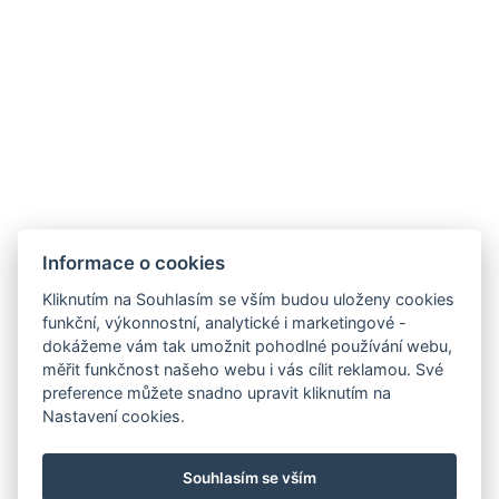
Informace o cookies
Kliknutím na Souhlasím se vším budou uloženy cookies
funkční, výkonnostní, analytické i marketingové -
dokážeme vám tak umožnit pohodlné používání webu,
měřit funkčnost našeho webu i vás cílit reklamou. Své
preference můžete snadno upravit kliknutím na
Nastavení cookies.
info@pansky-dum.cz
Souhlasím se vším
+420 602 254 664