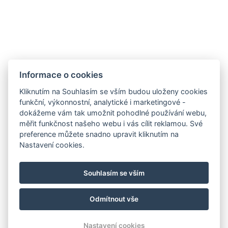
Pětilůžkový apartmán
Dvoupokojový apartmán se třemi oddělenými
lůžky a manželskou postelí.
Informace o cookies
Kliknutím na Souhlasím se vším budou uloženy cookies
Rezervovat
funkční, výkonnostní, analytické i marketingové -
dokážeme vám tak umožnit pohodlné používání webu,
Více informací
měřit funkčnost našeho webu i vás cílit reklamou. Své
preference můžete snadno upravit kliknutím na
Nastavení cookies.
info@pansky-dum.cz
Souhlasím se vším
+420 602 254 664
Mapa
Odmítnout vše
© Copyright 2026 | Všechna práva vyhrazena
Nastavení cookies