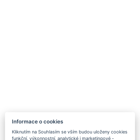
TŘÍLŮŽKOVÝ POKOJ
Třílůžkový pokoj s oddělenými postelemi nebo dva
samostatné pokoje se sdílenou koupelnou,
jednolůžkem a manželskou postelí nebo dvěma
oddělenými postelemi.
VYBAVENÍ POKOJE
Rozloha místnosti : 17m²
Typy postelí : 3x Samostatná postel
Počet ložnic : 1
Počet místností : 1
Informace o cookies
REZERVOVAT NYNÍ
Kliknutím na Souhlasím se vším budou uloženy cookies
funkční, výkonnostní, analytické i marketingové -