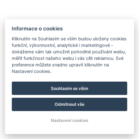
Informace o cookies
Kliknutím na Souhlasím se vším budou uloženy cookies
funkční, výkonnostní, analytické i marketingové -
dokážeme vám tak umožnit pohodlné používání webu,
měřit funkčnost našeho webu i vás cílit reklamou. Své
preference můžete snadno upravit kliknutím na
Nastavení cookies.
info@pansky-dum.cz
Souhlasím se vším
+420 602 254 664
Mapa
Odmítnout vše
© Copyright 2026 | Všechna práva vyhrazena
Nastavení cookies